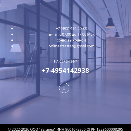
+7 (495) 414-29-38
пн-пт: с 07:00 до 17:00 Мск,
сб-вс: выходной
onlineattestat@gmail.com
НА СВЯЗИ 24/7
+7 4954142938
© 2022-2026 ООО "Вымпел" ИНН 8601072950 ОГРН 1228600008295