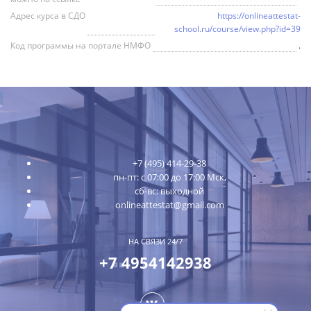
Адрес курса в СДО
https://onlineattestat-
school.ru/course/view.php?id=39
Код программы на портале НМФО
.
+7 (495) 414-29-38
пн-пт: с 07:00 до 17:00 Мск,
сб-вс: выходной
onlineattestat@gmail.com
НА СВЯЗИ 24/7
+7 4954142938