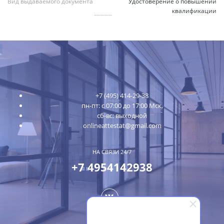
Вид выдаваемого документа
Удостоверение о повышении
квалификации
+7 (495) 414-29-38
пн-пт: с 07:00 до 17:00 Мск,
сб-вс: выходной
onlineattestat@gmail.com
НА СВЯЗИ 24/7
+7 4954142938