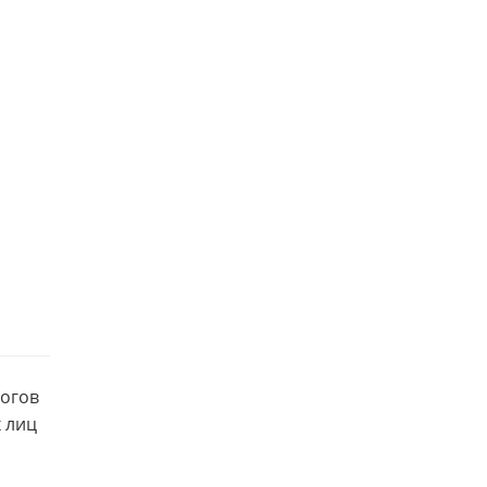
гогов
 лиц