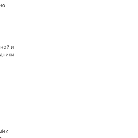
но
ьной и
удники
ый с