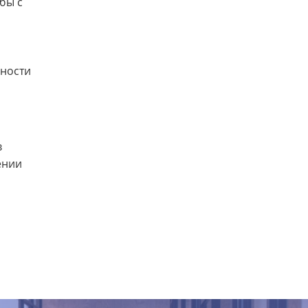
бы с
й
сности
в
ении