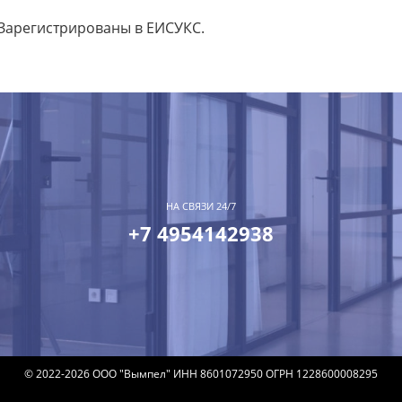
 Зарегистрированы в ЕИСУКС.
НА СВЯЗИ 24/7
+7 4954142938
© 2022-2026 ООО "Вымпел" ИНН 8601072950 ОГРН 1228600008295