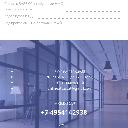
Создать ЗАЯВКУ на обучение НМО
.
можно по ссылке
Адрес курса в СДО
.
Код программы на портале НМФО
.
+7 (495) 414-29-38
пн-пт: с 07:00 до 17:00 Мск,
сб-вс: выходной
onlineattestat@gmail.com
НА СВЯЗИ 24/7
+7 4954142938